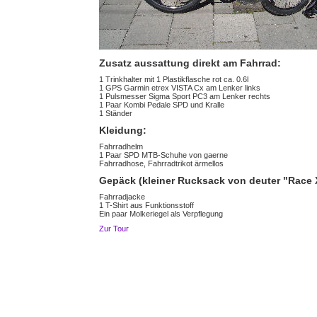
Zusatz aussattung direkt am Fahrrad:
1 Trinkhalter mit 1 Plastikflasche rot ca. 0.6l
1 GPS Garmin etrex VISTA Cx am Lenker links
1 Pulsmesser Sigma Sport PC3 am Lenker rechts
1 Paar Kombi Pedale SPD und Kralle
1 Ständer
Kleidung:
Fahrradhelm
1 Paar SPD MTB-Schuhe von gaerne
Fahrradhose, Fahrradtrikot ärmellos
Gepäck (kleiner Rucksack von deuter "Race X
Fahrradjacke
1 T-Shirt aus Funktionsstoff
Ein paar Molkeriegel als Verpflegung
Zur Tour