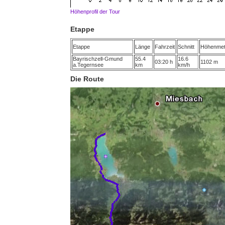
Höhenprofil der Tour
Etappe
Etappe
Länge
Fahrzeit
Schnitt
Höhenmet
Bayrischzell-Gmund
55.4
16.6
03:20 h
1102 m
a.Tegernsee
km
km/h
Die Route